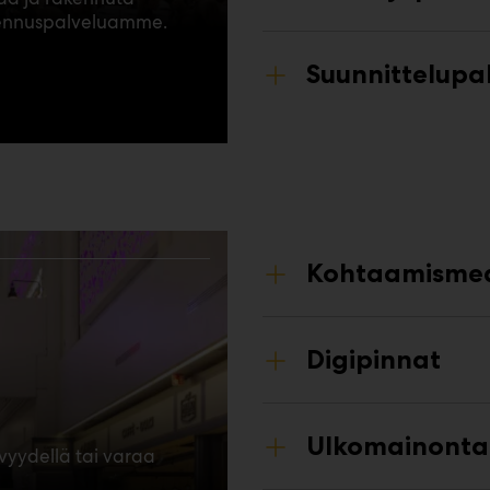
akennuspalveluamme.
Suunnittelupa
Kohtaamisme
Digipinnat
Ulkomainonta
vyydellä tai varaa