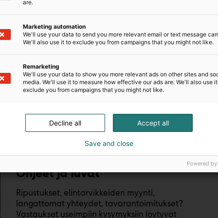
are.
Marketing automation
We'll use your data to send you more relevant email or text message ca
We'll also use it to exclude you from campaigns that you might not like.
Remarketing
We'll use your data to show you more relevant ads on other sites and soc
media. We'll use it to measure how effective our ads are. We'll also use it
exclude you from campaigns that you might not like.
Decline all
Accept all
Save and close
Powered by
Ohjeet ja luvat
Ripustukset, elintarvikkeiden myynti,
langattomat yhteydet, tavarantoimitukset?
Vastaukset useimpiin kysymyksiin löytyvät