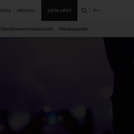
inen
OSTA LIPUT
FI
KSILLE
MEDIALLE
Markkinointimateriaalit
Mediapankki