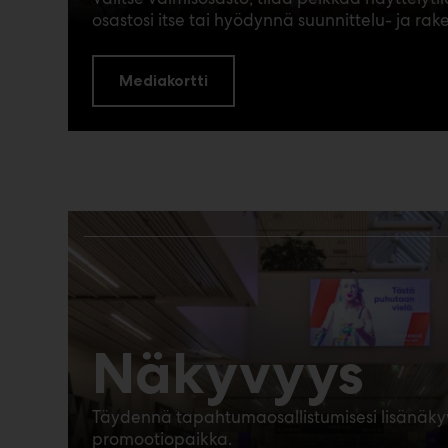
osastosi itse tai hyödynnä suunnittelu- ja r
Mediakortti
Näkyvyys
Täydennä tapahtumaosallistumisesi lisänäky
promootiopaikka.