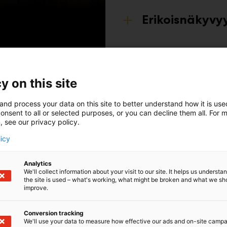
Erikoisnäkyvy
y on this site
and process your data on this site to better understand how it is us
onsent to all or selected purposes, or you can decline them all. For 
, see our privacy policy.
licy
istut
Analytics
We'll collect information about your visit to our site. It helps us underst
the site is used – what's working, what might be broken and what we sh
improve.
taa brändin tunnettuutta, vahvistaa brändimielikuvaa sek
matiimi auttaa mielellään kaikissa kysymyksissä – ota y
Conversion tracking
We'll use your data to measure how effective our ads and on-site camp