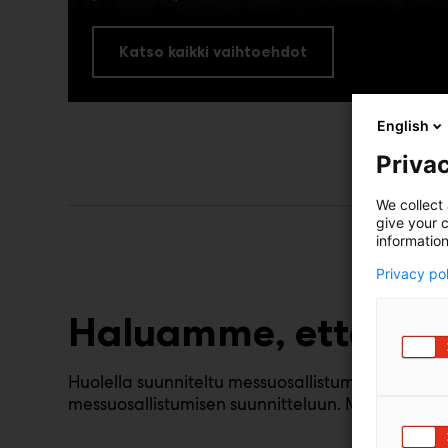
Katso kaikki vaihtoehdot
English
Privac
We collect 
give your c
information
Privacy po
Haluamme, että onn
Huolella suunniteltu messuosallistuminen kasvat
messuosallistumisen suunnitteluun. Myös tapahtu