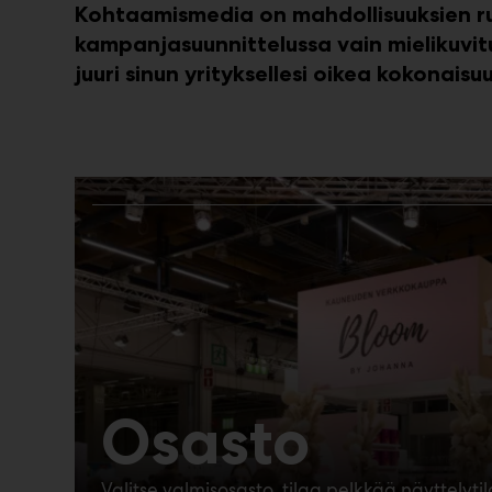
Kohtaamismedia on mahdollisuuksien run
kampanjasuunnittelussa vain mielikuvit
juuri sinun yrityksellesi oikea kokonaisuu
Osasto
Valitse valmisosasto, tilaa pelkkää näyttelyti