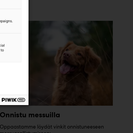
mpaigns.
ial
 to
Onnistu messuilla
Oppaastamme löydät vinkit onnistuneeseen