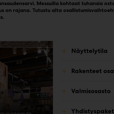
saudensarvi. Messuilla kohtaat tuhansia ostov
us on rajana. Tutustu alta osallistumisvaihtoe
s.
Näyttelytila
Rakenteet osa
Valmisosasto
Yhdistyspaket
laa ja rakennuta