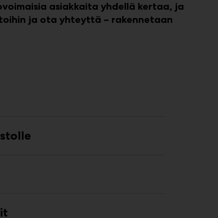
oimaisia asiakkaita yhdellä kertaa, ja
htoihin ja ota yhteyttä – rakennetaan
stolle
it