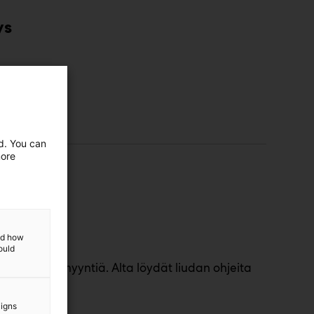
ys
ed. You can
more
and how
ould
ä edistää myyntiä. Alta löydät liudan ohjeita
hteyttä!
aigns