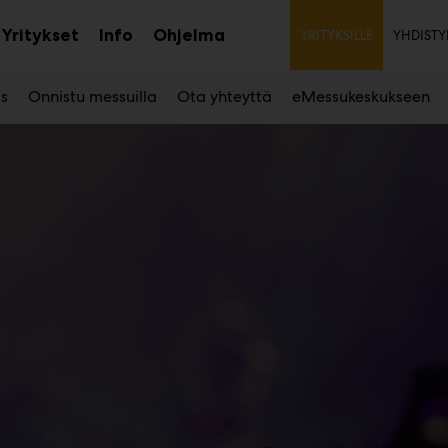
Toissija
Yritykset
Info
Ohjelma
YRITYKSILLE
YHDISTY
aa
Avaa
Avaa
avalikko
alavalikko
alavalikko
as
Onnistu messuilla
Ota yhteyttä
eMessukeskukseen